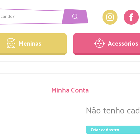
Meninas
Acessórios
onjuntos
Laços
Meninas
Acessórios
acaquinhos
Pulseiras
estidos
Sandálias
onjuntos
Laços
acaquinhos
Pulseiras
Minha Conta
estidos
Sandálias
Não tenho cad
Criar cadastro