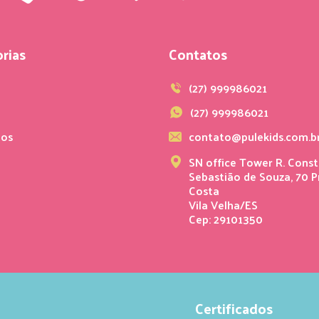
rias
Contatos
s
(27) 999986021
(27) 999986021
ios
contato@pulekids.com.b
SN office Tower R. Const
Sebastião de Souza, 70 P
Costa
Vila Velha/ES
Cep: 29101350
Certificados