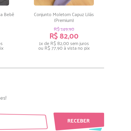
sa Bebê
Conjunto Moletom Capuz Lilás
(Premium)
R$ 149,90
R$ 82,00
os
1x de R$ 82,00
sem juros
ix
ou
R$ 77,90
à vista no pix
es!