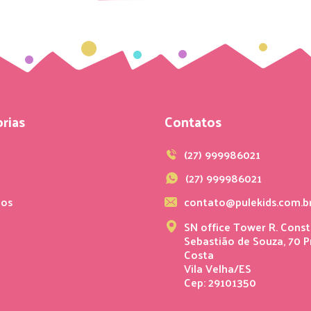
rias
Contatos
s
(27) 999986021
(27) 999986021
ios
contato@pulekids.com.b
SN office Tower R. Const
Sebastião de Souza, 70 P
Costa
Vila Velha/ES
Cep: 29101350