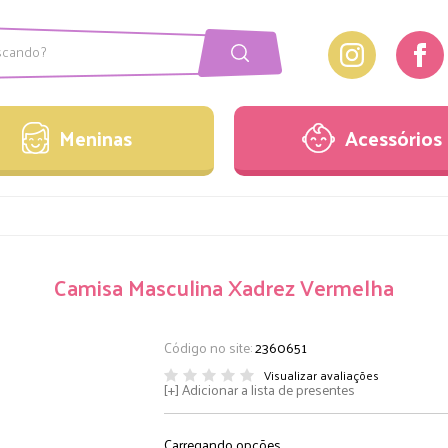
Meninas
Acessórios
onjuntos
Laços
Meninas
Acessórios
acaquinhos
Pulseiras
estidos
Sandálias
onjuntos
Laços
acaquinhos
Pulseiras
Camisa Masculina Xadrez Vermelha
estidos
Sandálias
Código no site:
2360651
Visualizar avaliações
Adicionar a lista de presentes
Carregando opções..