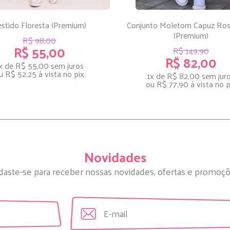
stido Floresta (Premium)
Conjunto Moletom Capuz Ro
(Premium)
R$ 98,00
R$ 55,00
R$ 149,90
R$ 82,00
x de R$ 55,00
sem juros
u
R$ 52,25
à vista no pix
1x de R$ 82,00
sem jur
ou
R$ 77,90
à vista no p
Novidades
daste-se para receber nossas novidades, ofertas e promoçõ