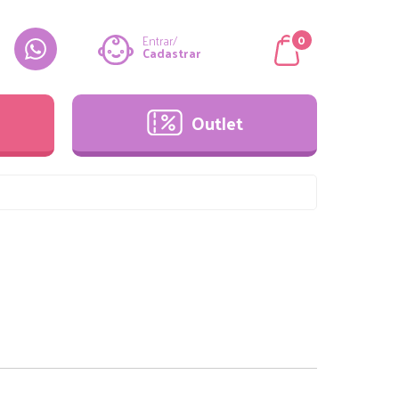
Outlet
0
Entrar/
Cadastrar
Outlet