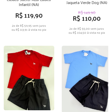
Jaqueta Verde Dog (NA)
Infantil (NA)
R$ 149,90
R$ 119,90
R$ 110,00
2x de R$ 59,95
sem juros
2x de R$ 55,00
sem juros
ou
R$ 113,91
à vista no pix
ou
R$ 104,50
à vista no pix