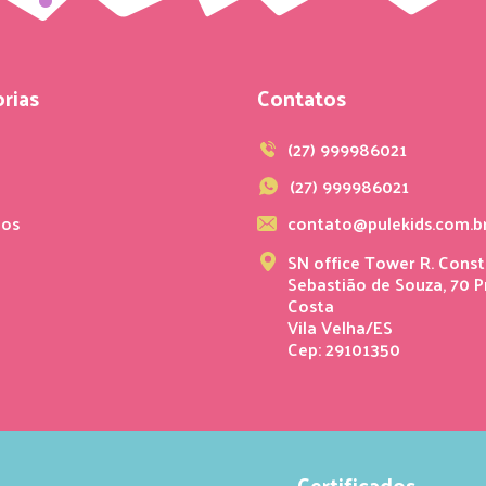
rias
Contatos
s
(27) 999986021
(27) 999986021
ios
contato@pulekids.com.b
SN office Tower R. Const
Sebastião de Souza, 70 P
Costa
Vila Velha/ES
Cep: 29101350
Certificados