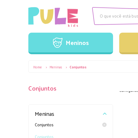
Meninos
Camisas
C
Meninos
Conjuntos
M
V
Camisas
C
Home
>
Meninas
>
Conjuntos
Conjuntos
M
Conjuntos
Carregando.
V
Meninas
Conjuntos
Conjuntos