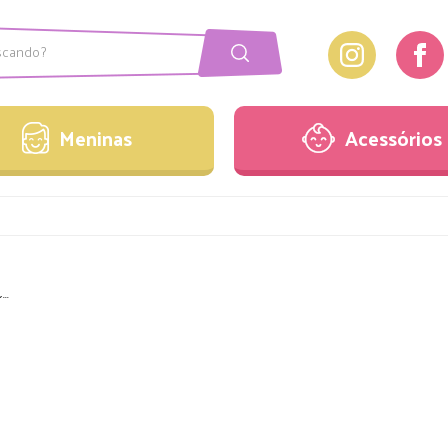
Meninas
Acessórios
onjuntos
Laços
Meninas
Acessórios
acaquinhos
Pulseiras
estidos
Sandálias
onjuntos
Laços
acaquinhos
Pulseiras
..
estidos
Sandálias