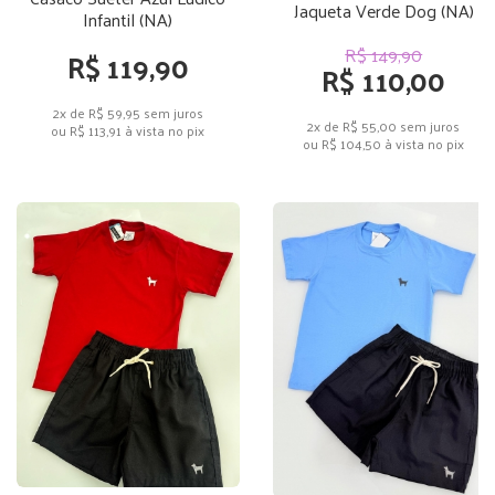
Jaqueta Verde Dog (NA)
Infantil (NA)
R$ 149,90
R$ 119,90
R$ 110,00
2x de R$ 59,95
sem juros
2x de R$ 55,00
sem juros
ou
R$ 113,91
à vista no pix
ou
R$ 104,50
à vista no pix