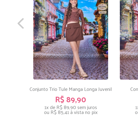
Conjunto Trio Tule Manga Longa Juvenil
Con
R$ 89,90
1x de R$ 89,90
sem juros
1
ou
R$ 85,41
à vista no pix
o