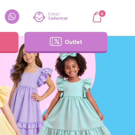
Outlet
0
Entrar/
Cadastrar
Outlet