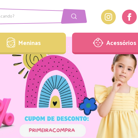
Meninas
Acessórios
onjuntos
Laços
Meninas
Acessórios
acaquinhos
Pulseiras
estidos
Sandálias
onjuntos
Laços
acaquinhos
Pulseiras
estidos
Sandálias