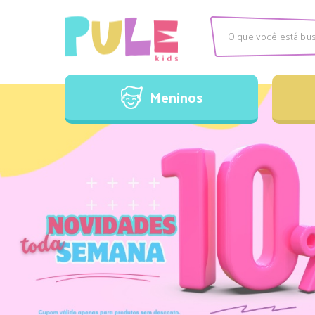
Meninos
Camisas
C
Meninos
Conjuntos
M
V
Camisas
C
Conjuntos
M
V