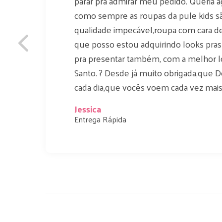
parar pra admirar meu pedido. Queria 
como sempre as roupas da pule kids são 
qualidade impecável,roupa com cara de
que posso estou adquirindo looks pras
pra presentar também, com a melhor lo
Santo. ? Desde já muito obrigada,que 
cada dia,que vocês voem cada vez mais 
Jessica
Entrega Rápida