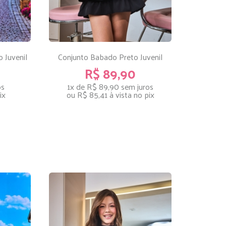
 Juvenil
Conjunto Babado Preto Juvenil
Conju
R$ 89,90
os
1x de R$ 89,90
sem juros
1x
ix
ou
R$ 85,41
à vista no pix
ou