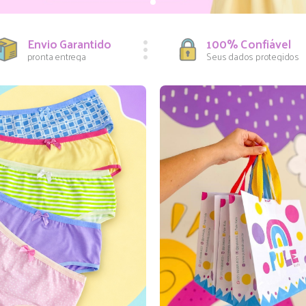
Envio Garantido
100% Confiável
pronta entrega
Seus dados protegidos