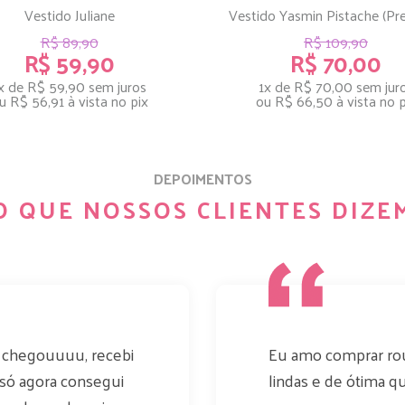
Vestido Juliane
Vestido Yasmin Pistache (Pr
R$ 89,90
R$ 109,90
R$ 59,90
R$ 70,00
x de R$ 59,90
sem juros
1x de R$ 70,00
sem jur
u
R$ 56,91
à vista no pix
ou
R$ 66,50
à vista no p
DEPOIMENTOS
O QUE NOSSOS CLIENTES DIZE
 chegouuuu, recebi
Eu amo comprar rou
 só agora consegui
lindas e de ótima qua