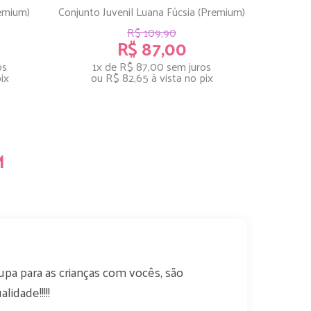
emium)
Conjunto Juvenil Luana Fúcsia (Premium)
Conjunto E
R$ 109,90
R
R$ 87,00
R$
os
1x de R$ 87,00
sem juros
1x de R$ 
ix
ou
R$ 82,65
à vista no pix
ou
R$ 52,
M
pa para as crianças com vocês, são
lidade!!!!!