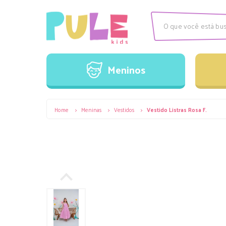
Meninos
Camisas
C
Meninos
Conjuntos
M
V
Camisas
C
Home
>
Meninas
>
Vestidos
>
Vestido Listras Rosa F.
Conjuntos
M
V