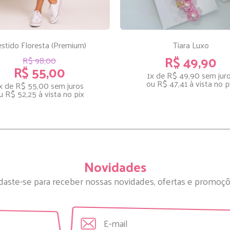
stido Floresta (Premium)
Tiara Luxo
R$ 49,90
R$ 98,00
R$ 55,00
1x de R$ 49,90
sem jur
ou
R$ 47,41
à vista no p
x de R$ 55,00
sem juros
u
R$ 52,25
à vista no pix
Novidades
daste-se para receber nossas novidades, ofertas e promoçõ