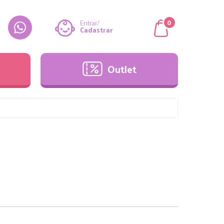
Outlet
0
Entrar/
Cadastrar
Outlet