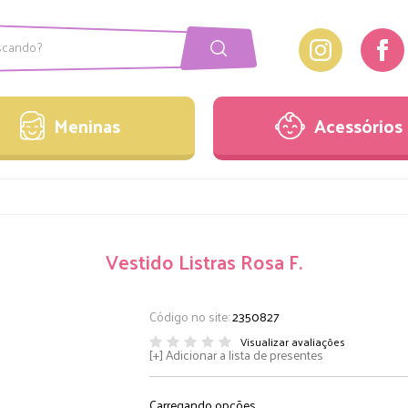
Meninas
Acessórios
onjuntos
Laços
Meninas
Acessórios
acaquinhos
Pulseiras
estidos
Sandálias
onjuntos
Laços
acaquinhos
Pulseiras
Vestido Listras Rosa F.
estidos
Sandálias
Código no site:
2350827
Visualizar avaliações
Adicionar a lista de presentes
Carregando opções..