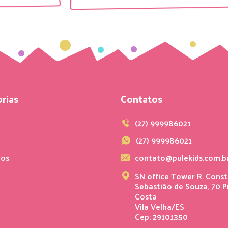
rias
Contatos
s
(27) 999986021
(27) 999986021
ios
contato@pulekids.com.b
SN office Tower R. Const
Sebastião de Souza, 70 P
Costa
Vila Velha/ES
Cep: 29101350